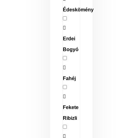
Édeskömény
Erdei
Bogyó
Fahéj
Fekete
Ribizli