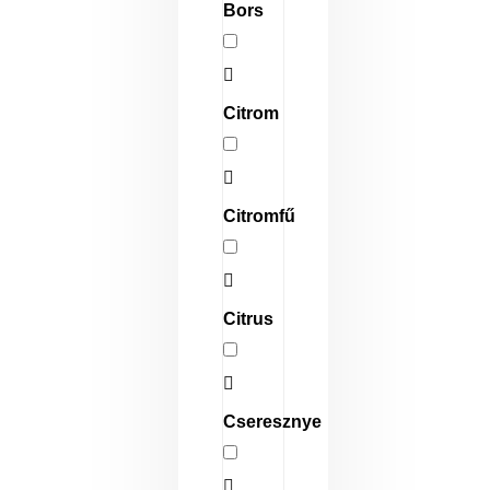
Bors
Citrom
Citromfű
Citrus
Cseresznye