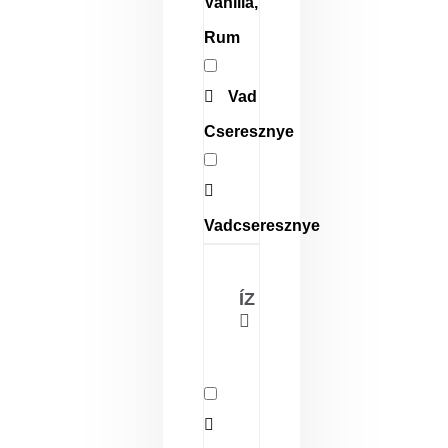
Vanília,
Rum
Vad
Cseresznye
Vadcseresznye
ÍZ