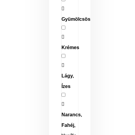
Gyümölcsös
Krémes
Lágy,
Ízes
Narancs,
Fahéj,