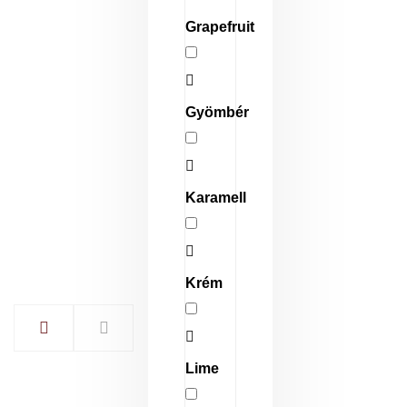
Grapefruit
Gyömbér
Karamell
Krém
Lime