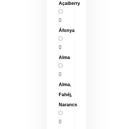
Açaiberry
Áfonya
Alma
Alma,
Fahéj,
Narancs