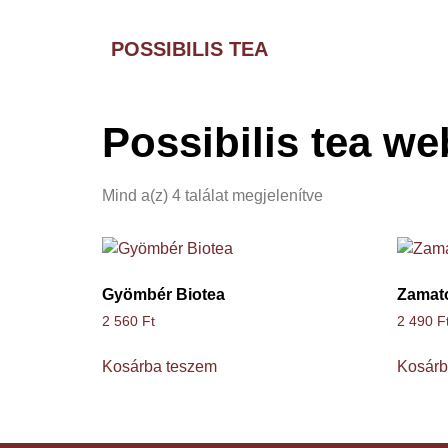
POSSIBILIS TEA
Possibilis tea w
Mind a(z) 4 találat megjelenítve
Gyömbér Biotea
Zamat
2 560
Ft
2 490
F
Kosárba teszem
Kosárb