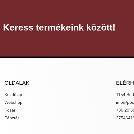
Keress termékeink között!
OLDALAK
ELÉR
Kezdőlap
1154 Bud
Webshop
info@poss
Kosár
+36 20 5
Pénztár
2754641