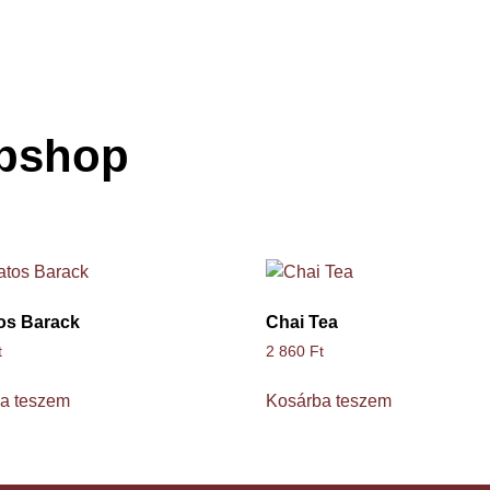
ebshop
os Barack
Chai Tea
t
2 860
Ft
a teszem
Kosárba teszem