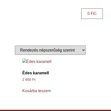
0
Ft
Édes karamell
2 650
Ft
Kosárba teszem