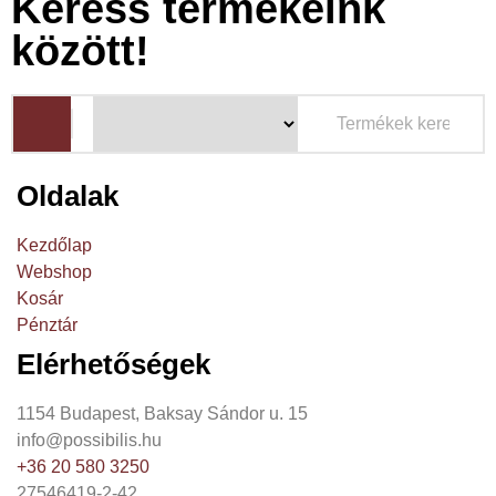
Keress termékeink
között!
Oldalak
Kezdőlap
Webshop
Kosár
Pénztár
Elérhetőségek
1154 Budapest, Baksay Sándor u. 15
info@possibilis.hu
+36 20 580 3250
27546419-2-42