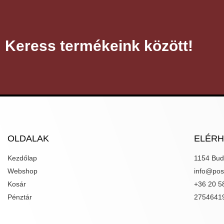
Keress termékeink között!
OLDALAK
ELÉR
Kezdőlap
1154 Bud
Webshop
info@poss
Kosár
+36 20 5
Pénztár
2754641