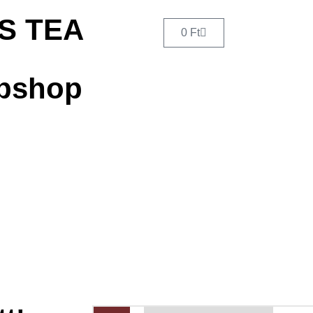
IS TEA
0
Ft
ebshop