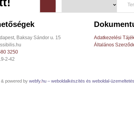
t!
hetőségek
Dokument
dapest, Baksay Sándor u. 15
Adatkezelési Tájék
sibilis.hu
Általános Szerződé
580 3250
9-2-42
ed & powered by
webfy
.
hu
– weboldalkészítés és weboldal-üzemelteté