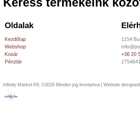
Keress termékeink közöt
Oldalak
Elér
Kezdőlap
1154 Bu
Webshop
info@pos
Kosár
+36 20 
Pénztár
2754641
Infinity Market Kft. ©2026 Minden jog fenntartva | Website design