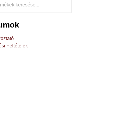
umok
oztató
si Feltételek
s