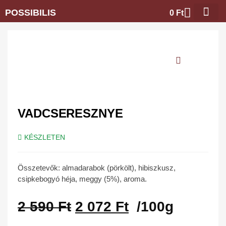
POSSIBILIS
0
Ft
VADCSERESZNYE
KÉSZLETEN
Összetevők: almadarabok (pörkölt), hibiszkusz,
csipkebogyó héja, meggy (5%), aroma.
2 590
Ft
2 072
Ft
/100g