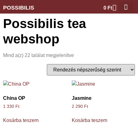
POSSIBILIS
0
Ft
Possibilis tea
webshop
Mind a(z) 22 találat megjelenítve
China OP
Jasmine
1 330
Ft
2 290
Ft
Kosárba teszem
Kosárba teszem