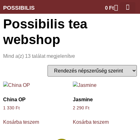
POSSIBILIS
0
Ft
Possibilis tea
webshop
Mind a(z) 13 találat megjelenítve
China OP
Jasmine
1 330
Ft
2 290
Ft
Kosárba teszem
Kosárba teszem